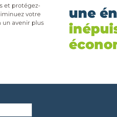
s et protégez-
une é
Diminuez votre
 un avenir plus
inépui
écono