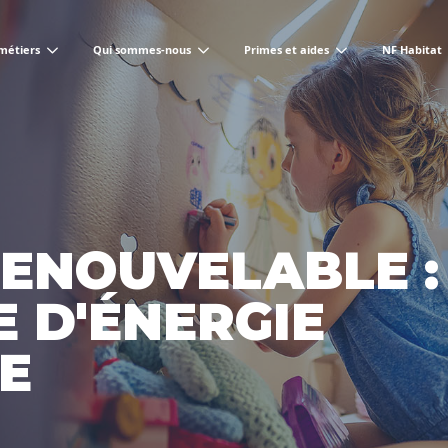
métiers
Qui sommes-nous
Primes et aides
NF Habitat
RENOUVELABLE :
 D'ÉNERGIE
E