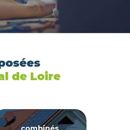
oposées
al de Loire
combinés