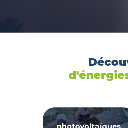
Découv
d'énergies
photovoltaïques