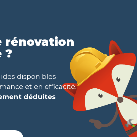
e rénovation
 ?
aides disponibles
ance et en efficacité.
ctement
déduites