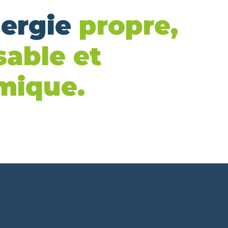
nergie
propre,
sable et
mique.