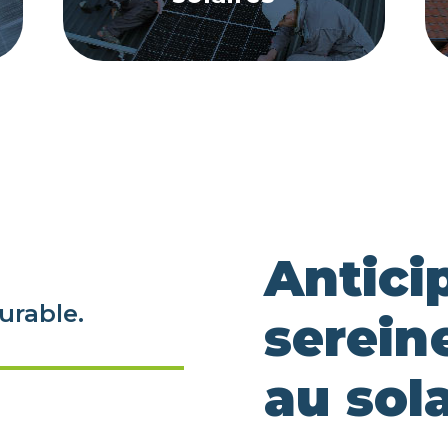
Anticip
urable.
serein
au sola