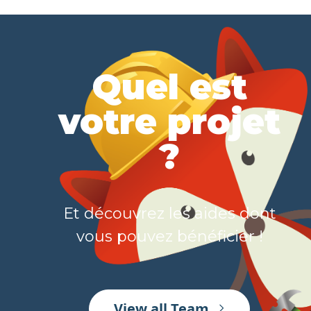
Quel est
votre projet
?
Et découvrez les aides dont
vous pouvez bénéficier !
View all Team