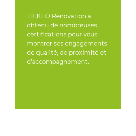
TILKEO Rénovation a
Nos eng
obtenu de nombreuses
vastes : a
certifications pour vous
qualitati
montrer ses engagements
particul
de qualité, de proximité et
projet ju
d’accompagnement.
rigoureu
chantier