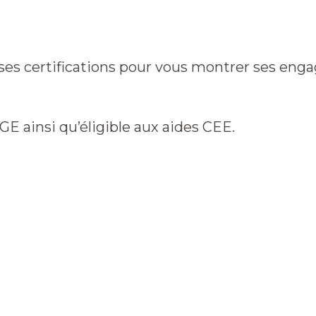
métiers
Qui sommes-nous
Primes et aides
NF Habitat
 certifications pour vous montrer ses engag
GE ainsi qu’éligible aux aides CEE.