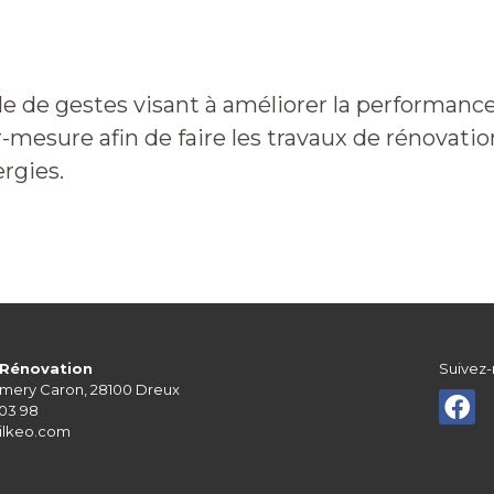
métiers
Qui sommes-nous
Primes et aides
NF Habitat
 de gestes visant à améliorer la performance
-mesure afin de faire les travaux de rénovati
rgies.
 Rénovation
Suivez-
smery Caron, 28100 Dreux
 03 98
ilkeo.com